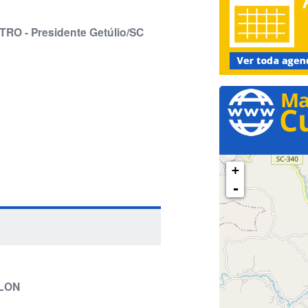
RO - Presidente Getúlio/SC
+
-
OLON