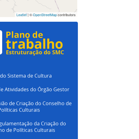
Leaflet
| ©
OpenStreetMap
contributors
 do Sistema de Cultura
de Atividades do Órgão Gestor
ião de Criação do Conselho de
Políticas Culturais
egulamentação da Criação do
o de Políticas Culturais