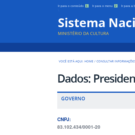
Ir para o conteúdo
1
Ir para o menu
2
Ir para a
\
Sistema Naci
MINISTÉRIO DA CULTURA
VOCÊ ESTÁ AQUI:
HOME
/
CONSULTAR INFORMAÇÕE
Dados: Presiden
GOVERNO
CNPJ:
83.102.434/0001-20