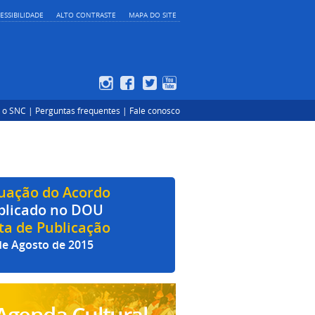
ESSIBILIDADE
ALTO CONTRASTE
MAPA DO SITE
 o SNC |
Perguntas frequentes |
Fale conosco
tuação do Acordo
blicado no DOU
ta de Publicação
de Agosto de 2015