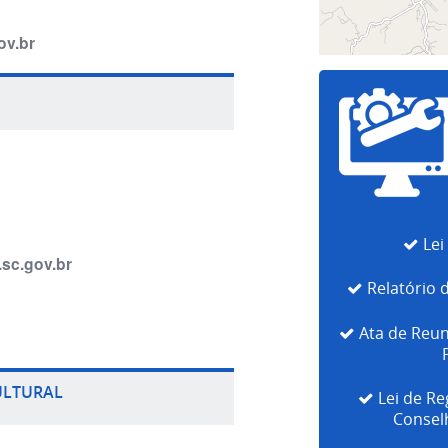
ov.br
Lei
sc.gov.br
Relatório 
Ata de Reun
ULTURAL
Lei de R
Conselh