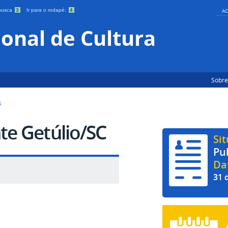
 busca
3
Ir para o rodapé;
4
AC
onal de Cultura
Sobre
S
te Getúlio/SC
Si
Pu
Da
31 